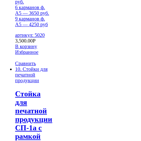
руб.
6 карманов ф.
А5 — 3650 руб.
9 карманов ф.
А5 — 4250 руб
артикул: 5020
3,500.00
Р
В корзину
Избранное
Сравнить
10. Стойки для
печатной
продукции
Стойка
для
печатной
продукции
СП-1а с
рамкой