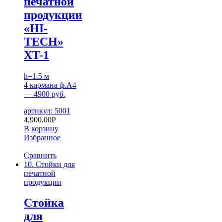
печатной
продукции
«HI-
TECH»
XT-1
h=1.5 м
4 кармана ф.А4
— 4900 руб.
артикул: 5001
4,900.00
Р
В корзину
Избранное
Сравнить
10. Стойки для
печатной
продукции
Стойка
для