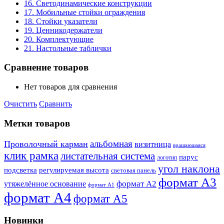
16. Светодинамические конструкции
17. Мобильные стойки ограждения
18. Стойки указатели
19. Ценникодержатели
20. Комплектующие
21. Настольные таблички
Сравнение товаров
Нет товаров для сравнения
Очистить
Сравнить
Метки товаров
альбомная
Проволочный карман
визитница
вращающаяся
клик рамка
листательная система
парус
логотип
угол наклона
подсветка
регулируемая высота
световая панель
формат А3
формат А2
утяжелённое основание
формат А1
формат А4
формат А5
Новинки