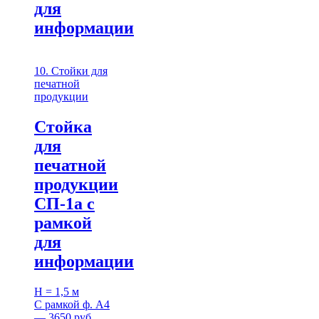
для
информации
10. Стойки для
печатной
продукции
Стойка
для
печатной
продукции
СП-1а с
рамкой
для
информации
H = 1,5 м
С рамкой ф. А4
— 3650 руб.