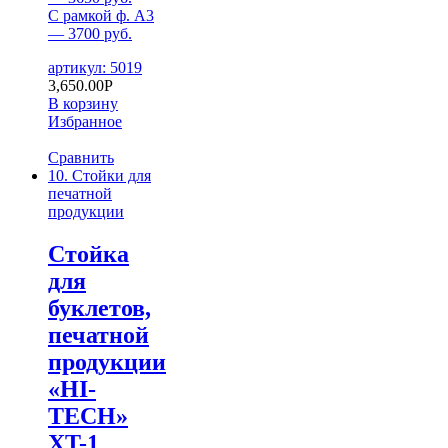
С рамкой ф. А3
— 3700 руб.
артикул: 5019
3,650.00
Р
В корзину
Избранное
Сравнить
10. Стойки для
печатной
продукции
Стойка
для
буклетов,
печатной
продукции
«HI-
TECH»
XT-1