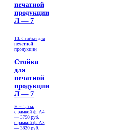
печатной
продукции
Л — 7
10. Стойки для
печатной
продукции
Стойка
для
печатной
продукции
Л — 7
Н = 1,5 м.
с рамкой ф. А4
— 3750 руб.
с рамкой ф. А3
— 3820 руб.