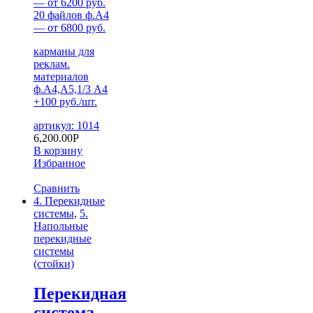
— от 6200 руб.
20 файлов ф.А4
— от 6800 руб.
карманы для
реклам.
материалов
ф.А4,А5,1/3 А4
+100 руб./шт.
артикул: 1014
6,200.00
Р
В корзину
Избранное
Сравнить
4. Перекидные
системы
,
5.
Напольные
перекидные
системы
(стойки)
Перекидная
система