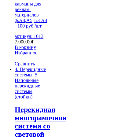
карманы для
реклам.
материалов
ф.А4,А5,1/3 А4
+100 руб./шт.
артикул: 1013
7,000.00
Р
В корзину
Избранное
Сравнить
4. Перекидные
системы
,
5.
Напольные
перекидные
системы
(стойки)
Перекидная
многорамочная
система со
световой