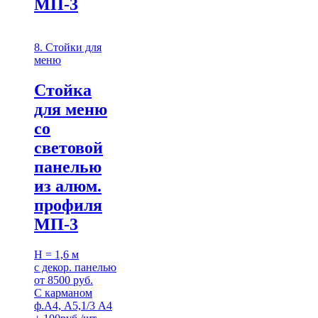
МП-3
8. Стойки для
меню
Стойка
для меню
со
световой
панелью
из алюм.
профиля
МП-3
H = 1,6 м
с декор. панелью
от 8500 руб.
С карманом
ф.А4, А5,1/3 А4