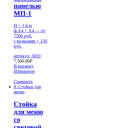
панелью
МП-1
H = 1,6 м
ф.А4 + А4 — от
7500 руб.
с кольцами + 150
руб.
артикул: 3010
7,500.00
Р
В корзину
Избранное
Сравнить
8. Стойки для
меню
Стойка
для меню
со
световой