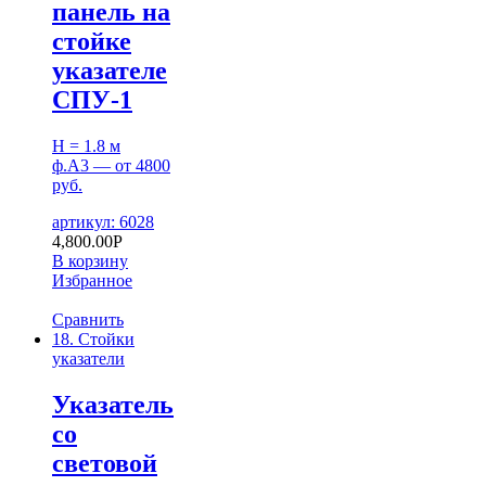
панель на
стойке
указателе
СПУ-1
H = 1.8 м
ф.А3 — от 4800
руб.
артикул: 6028
4,800.00
Р
В корзину
Избранное
Сравнить
18. Стойки
указатели
Указатель
со
световой