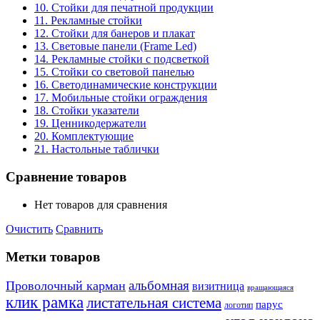
10. Стойки для печатной продукции
11. Рекламные стойки
12. Стойки для банеров и плакат
13. Световые панели (Frame Led)
14. Рекламные стойки с подсветкой
15. Стойки со световой панелью
16. Светодинамические конструкции
17. Мобильные стойки ограждения
18. Стойки указатели
19. Ценникодержатели
20. Комплектующие
21. Настольные таблички
Сравнение товаров
Нет товаров для сравнения
Очистить
Сравнить
Метки товаров
альбомная
Проволочный карман
визитница
вращающаяся
клик рамка
листательная система
парус
логотип