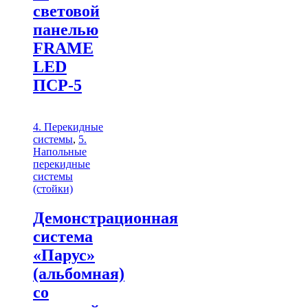
световой
панелью
FRAME
LED
ПСР-5
4. Перекидные
системы
,
5.
Напольные
перекидные
системы
(стойки)
Демонстрационная
система
«Парус»
(альбомная)
со