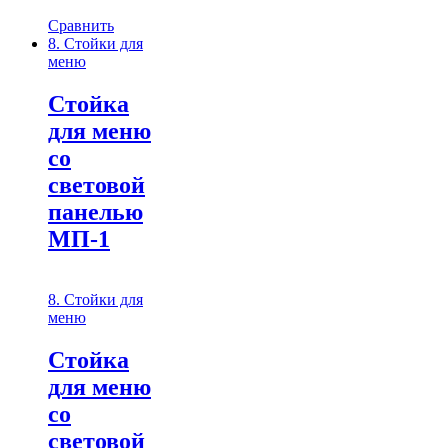
Сравнить
8. Стойки для
меню
Стойка
для меню
со
световой
панелью
МП-1
8. Стойки для
меню
Стойка
для меню
со
световой