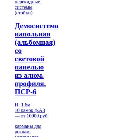
перекидные
системы
(стойки)
Демосистема
напольная
(альбомная)
со
световой
панелью
из алюм.
профиля.
ПСР-6
H=1.6м
10 рамок ф.А3
— от 10000 руб.
карманы для
реклам.