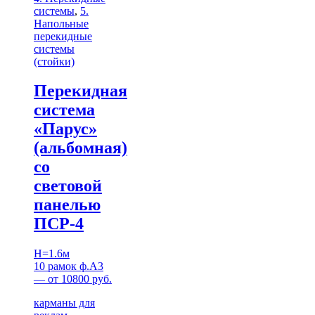
системы
,
5.
Напольные
перекидные
системы
(стойки)
Перекидная
система
«Парус»
(альбомная)
со
световой
панелью
ПСР-4
H=1.6м
10 рамок ф.А3
— от 10800 руб.
карманы для