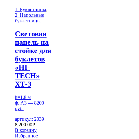
1. Буклетницы
,
2. Напольные
буклетницы
Световая
панель на
стойке для
буклетов
«HI-
TECH»
ХТ-3
h=1.8 м
ф. А3 — 8200
руб.
артикул: 2039
8,200.00
Р
В корзину
Избранное