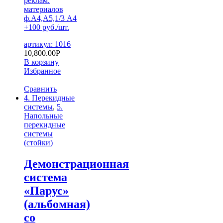
реклам.
материалов
ф.А4,А5,1/3 А4
+100 руб./шт.
артикул: 1016
10,800.00
Р
В корзину
Избранное
Сравнить
4. Перекидные
системы
,
5.
Напольные
перекидные
системы
(стойки)
Демонстрационная
система
«Парус»
(альбомная)
со