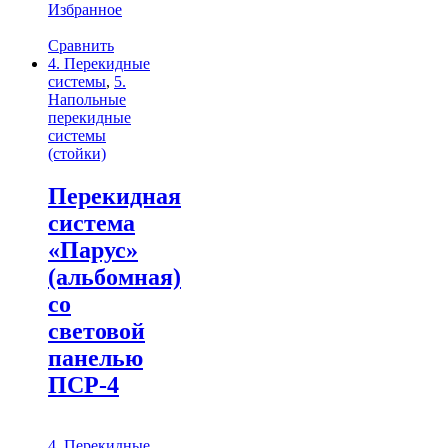
Избранное
Сравнить
4. Перекидные
системы
,
5.
Напольные
перекидные
системы
(стойки)
Перекидная
система
«Парус»
(альбомная)
со
световой
панелью
ПСР-4
4. Перекидные