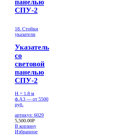
панелью
СПУ-2
18. Стойки
указатели
Указатель
со
световой
панелью
СПУ-2
H = 1.8 м
ф.А3 — от 5500
руб.
артикул: 6029
5,500.00
Р
В корзину
Избранное