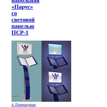
напольная
«Парус»
со
световой
панелью
ПСР-1
4. Перекидные