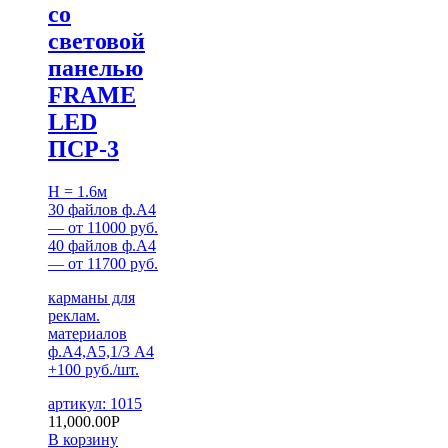
со
световой
панелью
FRAME
LED
ПСР-3
H = 1.6м
30 файлов ф.А4
— от 11000 руб.
40 файлов ф.А4
— от 11700 руб.
карманы для
реклам.
материалов
ф.А4,А5,1/3 А4
+100 руб./шт.
артикул: 1015
11,000.00
Р
В корзину