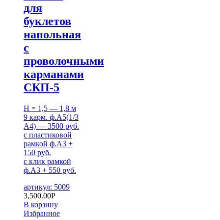
для
буклетов
напольная
с
проволочными
карманами
СКП-5
H = 1,5 — 1,8 м
9 карм. ф.А5(1/3
А4) — 3500 руб.
с пластиковой
рамкой ф.А3 +
150 руб.
с клик рамкой
ф.А3 + 550 руб.
артикул: 5009
3,500.00
Р
В корзину
Избранное