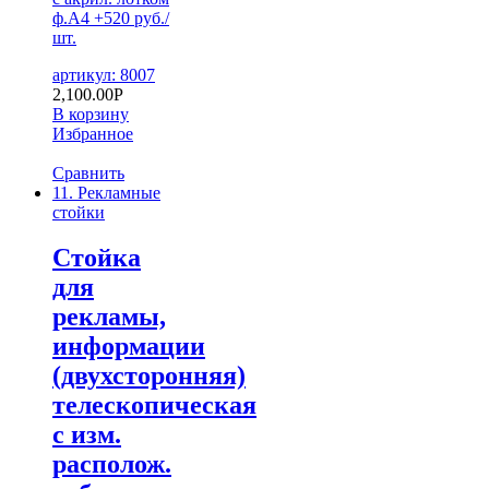
ф.А4 +520 руб./
шт.
артикул: 8007
2,100.00
Р
В корзину
Избранное
Сравнить
11. Рекламные
стойки
Стойка
для
рекламы,
информации
(двухсторонняя)
телескопическая
с изм.
располож.