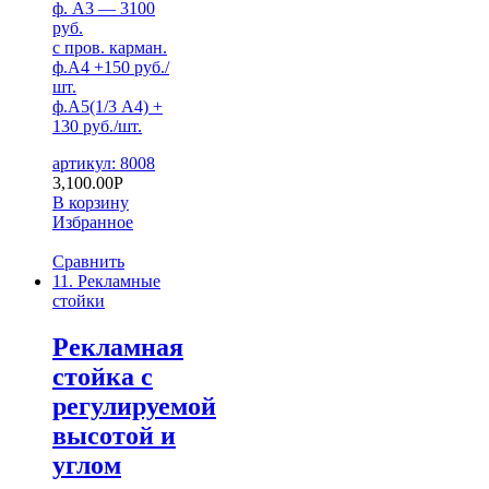
ф. А3 — 3100
руб.
с пров. карман.
ф.А4 +150 руб./
шт.
ф.А5(1/3 А4) +
130 руб./шт.
артикул: 8008
3,100.00
Р
В корзину
Избранное
Сравнить
11. Рекламные
стойки
Рекламная
стойка с
регулируемой
высотой и
углом