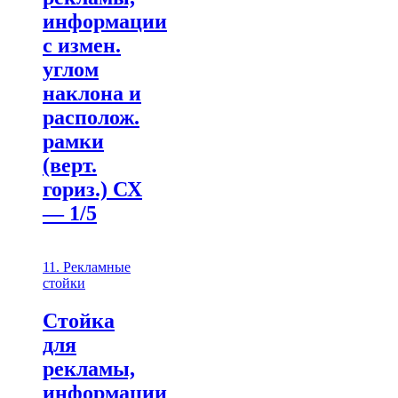
информации
с измен.
углом
наклона и
располож.
рамки
(верт.
гориз.) СХ
— 1/5
11. Рекламные
стойки
Стойка
для
рекламы,
информации