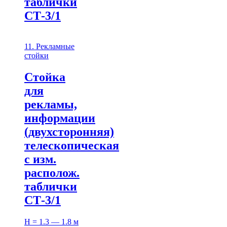
таблички
СТ-3/1
11. Рекламные
стойки
Стойка
для
рекламы,
информации
(двухсторонняя)
телескопическая
с изм.
располож.
таблички
СТ-3/1
H = 1.3 — 1.8 м