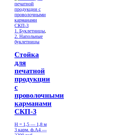
1. Буклетницы
,
2. Напольные
буклетницы
Стойка
для
печатной
продукции
с
проволочными
карманами
СКП-3
H = 1,5 — 1,8 м
3 карм. ф.А4 —