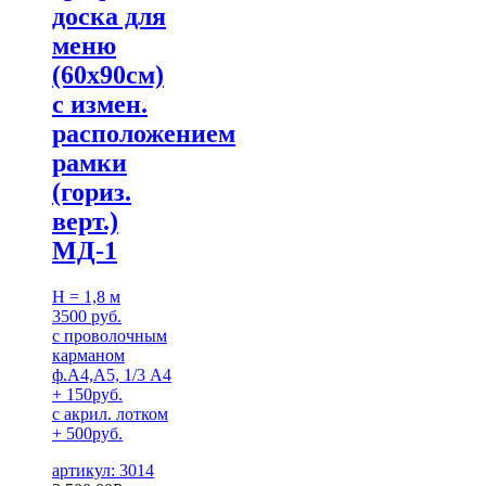
доска для
меню
(60х90см)
с измен.
расположением
рамки
(гориз.
верт.)
МД-1
H = 1,8 м
3500 руб.
с проволочным
карманом
ф.А4,А5, 1/3 А4
+ 150руб.
с акрил. лотком
+ 500руб.
артикул: 3014