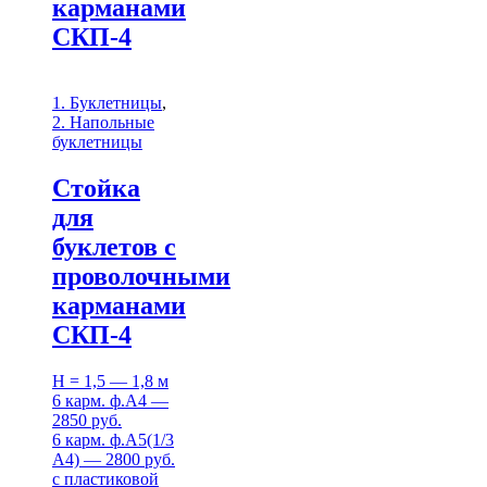
карманами
СКП-4
1. Буклетницы
,
2. Напольные
буклетницы
Стойка
для
буклетов c
проволочными
карманами
СКП-4
H = 1,5 — 1,8 м
6 карм. ф.А4 —
2850 руб.
6 карм. ф.А5(1/3
А4) — 2800 руб.
с пластиковой