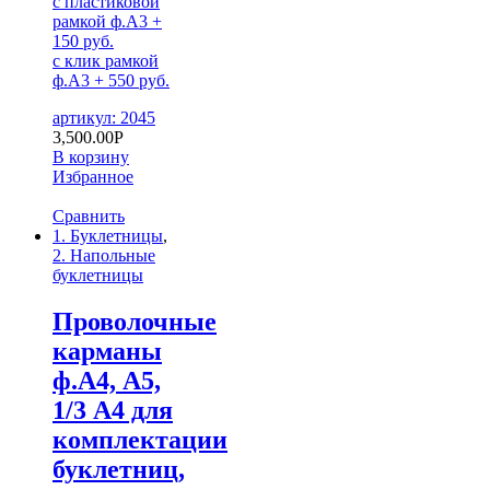
с пластиковой
рамкой ф.А3 +
150 руб.
с клик рамкой
ф.А3 + 550 руб.
артикул: 2045
3,500.00
Р
В корзину
Избранное
Сравнить
1. Буклетницы
,
2. Напольные
буклетницы
Проволочные
карманы
ф.А4, А5,
1/3 А4 для
комплектации
буклетниц,