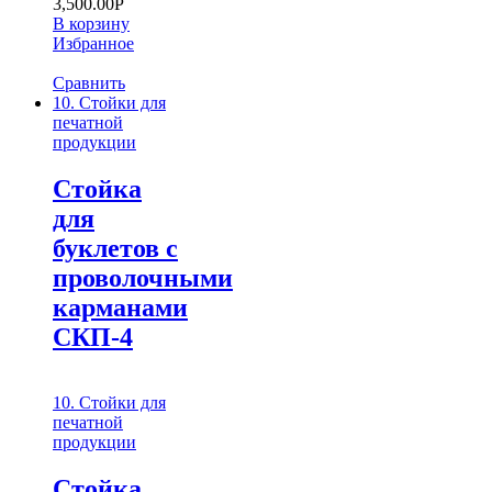
3,500.00
Р
В корзину
Избранное
Сравнить
10. Стойки для
печатной
продукции
Стойка
для
буклетов c
проволочными
карманами
СКП-4
10. Стойки для
печатной
продукции
Стойка