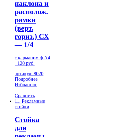
наклона и
располож.
рамки
(верт.
гориз.) СХ
— 1/4
с карманом ф.А4
+120 руб.
артикул: 8020
Подробнее
Избранное
Сравнить
11. Рекламные
стойки
Стойка
для
рекламы,