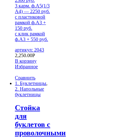
2300 руб.
3 карм. ф.А5(1/3
A4) — 2250 руб.
с пластиковой
рамкой ф.А3 +
150 руб.
с клик рамкой
ф.А3 + 550 руб.
артикул: 2043
2,250.00
Р
В корзину
Избранное
Сравнить
1. Буклетницы
,
2. Напольные
буклетницы
Стойка
для
буклетов c
проволочными