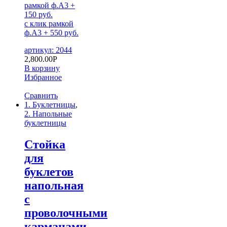
рамкой ф.А3 +
150 руб.
с клик рамкой
ф.А3 + 550 руб.
артикул: 2044
2,800.00
Р
В корзину
Избранное
Сравнить
1. Буклетницы
,
2. Напольные
буклетницы
Стойка
для
буклетов
напольная
с
проволочными
карманами