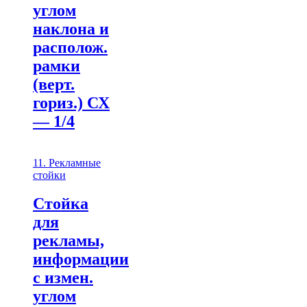
углом
наклона и
располож.
рамки
(верт.
гориз.) СХ
— 1/4
11. Рекламные
стойки
Стойка
для
рекламы,
информации
с измен.
углом