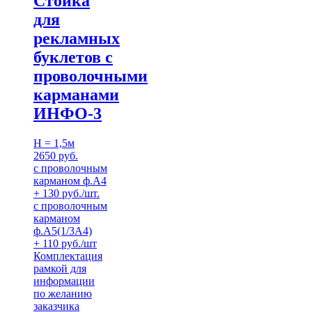
Стойка
для
рекламных
буклетов с
проволочными
карманами
ИНФО-3
H = 1,5м
2650 руб.
с проволочным
карманом ф.А4
+ 130 руб./шт.
с проволочным
карманом
ф.А5(1/3А4)
+ 110 руб./шт
Комплектация
рамкой для
информации
по желанию
заказчика