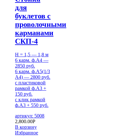
для
буклетов c
проволочными
карманами
СКП-4
H = 1,5 — 1,8 м
6 карм. ф.А4 —
2850 руб.
6 карм. ф.А5(1/3
А4) — 2800 руб.
с пластиковой
рамкой ф.А3 +
150 руб.
с клик рамкой
ф.А3 + 550 руб.
артикул: 5008
2,800.00
Р
В корзину
Избранное