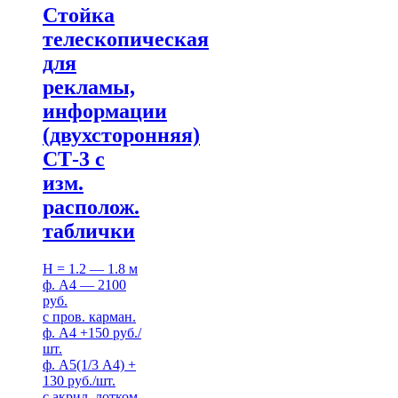
Стойка
телескопическая
для
рекламы,
информации
(двухсторонняя)
СТ-3 с
изм.
располож.
таблички
H = 1.2 — 1.8 м
ф. А4 — 2100
руб.
с пров. карман.
ф. А4 +150 руб./
шт.
ф. А5(1/3 А4) +
130 руб./шт.
с акрил. лотком