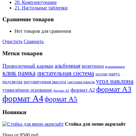
20. Комплектующие
21. Настольные таблички
Сравнение товаров
Нет товаров для сравнения
Очистить
Сравнить
Метки товаров
альбомная
Проволочный карман
визитница
вращающаяся
клик рамка
листательная система
парус
логотип
угол наклона
подсветка
регулируемая высота
световая панель
формат А3
формат А2
утяжелённое основание
формат А1
формат А4
формат А5
Новинки
Стойка для меню акрилайт
Цена от 8500 руб.