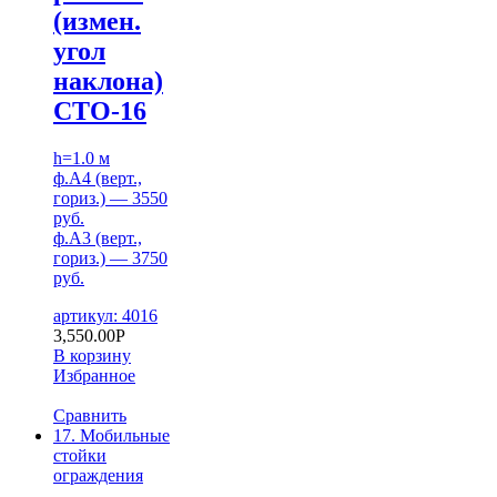
(измен.
угол
наклона)
СТО-16
h=1.0 м
ф.А4 (верт.,
гориз.) — 3550
руб.
ф.А3 (верт.,
гориз.) — 3750
руб.
артикул: 4016
3,550.00
Р
В корзину
Избранное
Сравнить
17. Мобильные
стойки
ограждения