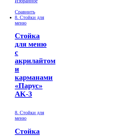
Избранное
Сравнить
8. Стойки для
меню
Cтойка
для меню
с
акрилайтом
и
карманами
«Парус»
AK-3
8. Стойки для
меню
Cтойка