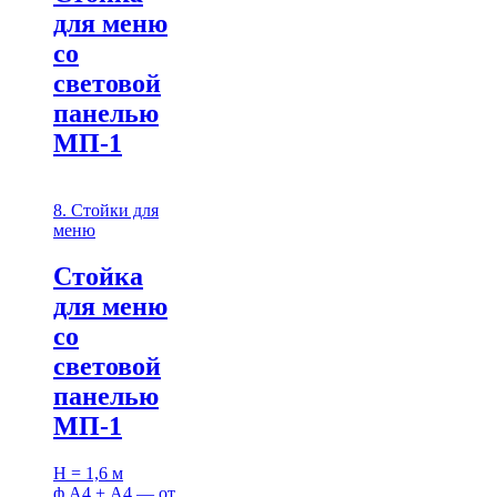
для меню
со
световой
панелью
МП-1
8. Стойки для
меню
Стойка
для меню
со
световой
панелью
МП-1
H = 1,6 м
ф.А4 + А4 — от