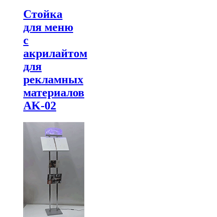
Cтойка
для меню
с
акрилайтом
для
рекламных
материалов
AK-02