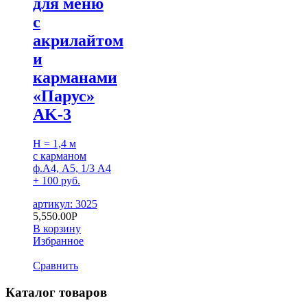
для меню
с
акрилайтом
и
карманами
«Парус»
AK-3
H = 1,4 м
с карманом
ф.А4, А5, 1/3 А4
+ 100 руб.
артикул: 3025
5,550.00
Р
В корзину
Избранное
Сравнить
Каталог товаров