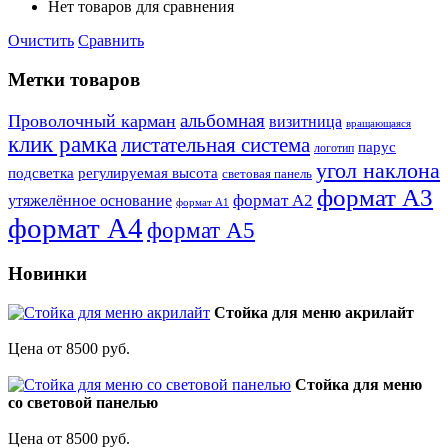
Нет товаров для сравнения
Очистить
Сравнить
Метки товаров
альбомная
Проволочный карман
визитница
вращающаяся
клик рамка
листательная система
парус
логотип
угол наклона
подсветка
регулируемая высота
световая панель
формат А3
формат А2
утяжелённое основание
формат А1
формат А4
формат А5
Новинки
Стойка для меню акрилайт
Цена от 8500 руб.
Стойка для меню
со световой панелью
Цена от 8500 руб.