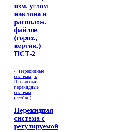
изм. углом
наклона и
располож.
файлов
(гориз.,
вертик.)
ПСТ-2
4. Перекидные
системы
,
5.
Напольные
перекидные
системы
(стойки)
Перекидная
система с
регулируемой