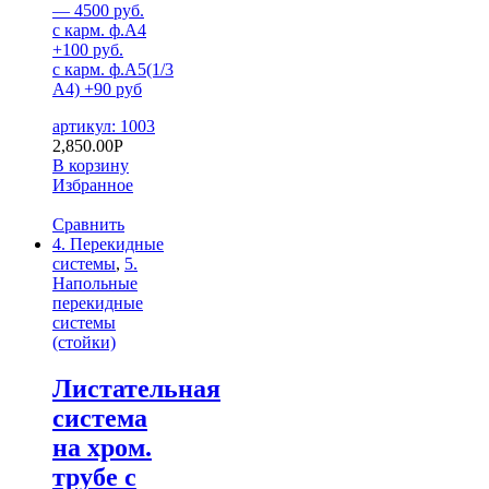
— 4500 руб.
с карм. ф.А4
+100 руб.
с карм. ф.А5(1/3
А4) +90 руб
артикул: 1003
2,850.00
Р
В корзину
Избранное
Сравнить
4. Перекидные
системы
,
5.
Напольные
перекидные
системы
(стойки)
Листательная
система
на хром.
трубе с