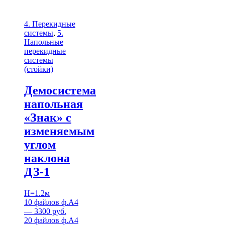
4. Перекидные
системы
,
5.
Напольные
перекидные
системы
(стойки)
Демосистема
напольная
«Знак» с
изменяемым
углом
наклона
ДЗ-1
H=1.2м
10 файлов ф.А4
— 3300 руб.
20 файлов ф.А4