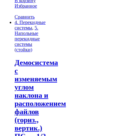
В корзину
Избранное
Сравнить
4. Перекидные
системы
,
5.
Напольные
перекидные
системы
(стойки)
Демосистема
с
изменяемым
углом
наклона и
расположением
файлов
(гориз.,
вертик.)