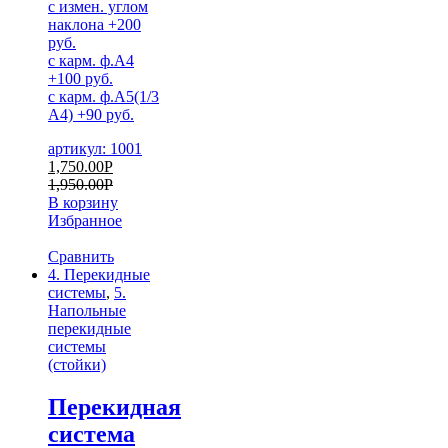
c измен. углом
наклона +200
руб.
с карм. ф.А4
+100 руб.
с карм. ф.А5(1/3
А4) +90 руб.
артикул: 1001
1,750.00
Р
1,950.00
Р
В корзину
Избранное
Сравнить
4. Перекидные
системы
,
5.
Напольные
перекидные
системы
(стойки)
Перекидная
система