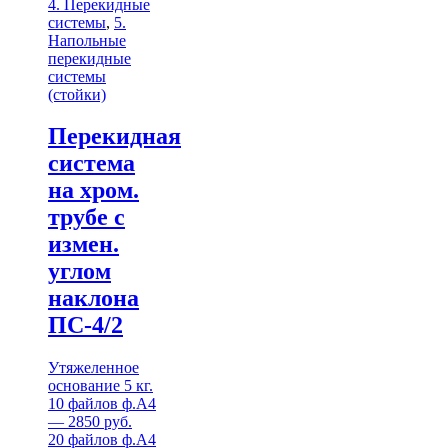
4. Перекидные
системы
,
5.
Напольные
перекидные
системы
(стойки)
Перекидная
система
на хром.
трубе с
измен.
углом
наклона
ПС-4/2
Утяжеленное
основание 5 кг.
10 файлов ф.А4
— 2850 руб.
20 файлов ф.А4