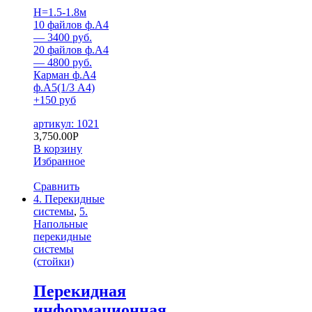
H=1.5-1.8м
10 файлов ф.А4
— 3400 руб.
20 файлов ф.А4
— 4800 руб.
Карман ф.А4
ф.А5(1/3 А4)
+150 руб
артикул: 1021
3,750.00
Р
В корзину
Избранное
Сравнить
4. Перекидные
системы
,
5.
Напольные
перекидные
системы
(стойки)
Перекидная
информационная