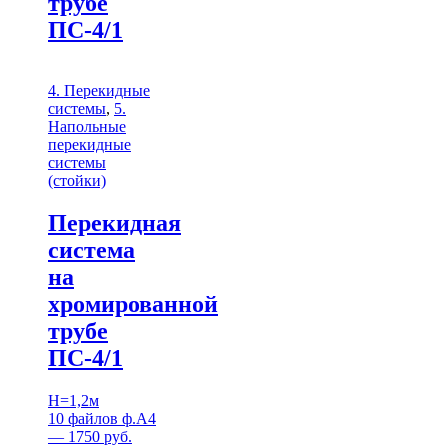
трубе
ПС-4/1
4. Перекидные
системы
,
5.
Напольные
перекидные
системы
(стойки)
Перекидная
система
на
хромированной
трубе
ПС-4/1
H=1,2м
10 файлов ф.А4
— 1750 руб.