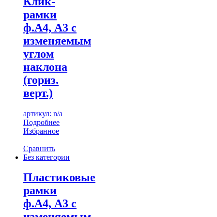
Клик-
рамки
ф.А4, А3 с
изменяемым
углом
наклона
(гориз.
верт.)
артикул: n/a
Подробнее
Избранное
Сравнить
Без категории
Пластиковые
рамки
ф.А4, А3 с
изменяемым