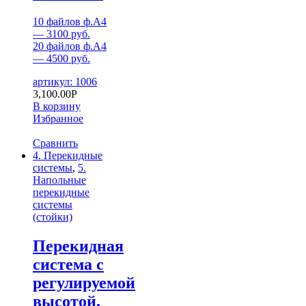
10 файлов ф.А4
— 3100 руб.
20 файлов ф.А4
— 4500 руб.
артикул: 1006
3,100.00
Р
В корзину
Избранное
Сравнить
4. Перекидные
системы
,
5.
Напольные
перекидные
системы
(стойки)
Перекидная
система с
регулируемой
высотой,