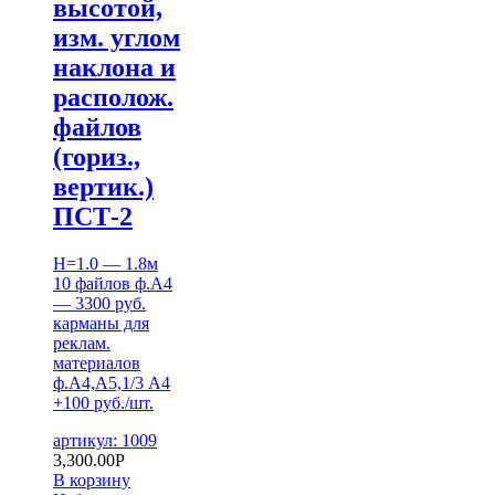
высотой,
изм. углом
наклона и
располож.
файлов
(гориз.,
вертик.)
ПСТ-2
H=1.0 — 1.8м
10 файлов ф.А4
— 3300 руб.
карманы для
реклам.
материалов
ф.А4,А5,1/3 А4
+100 руб./шт.
артикул: 1009
3,300.00
Р
В корзину