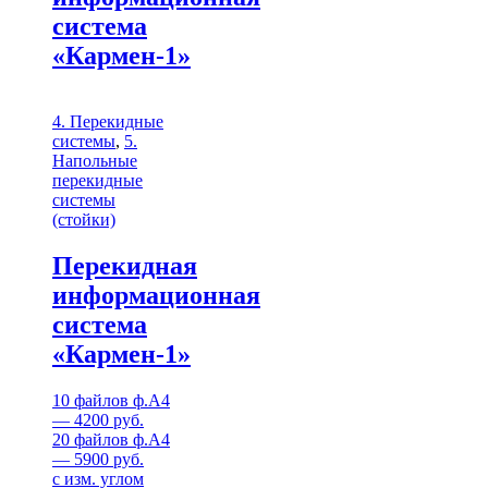
система
«Кармен-1»
4. Перекидные
системы
,
5.
Напольные
перекидные
системы
(стойки)
Перекидная
информационная
система
«Кармен-1»
10 файлов ф.А4
— 4200 руб.
20 файлов ф.А4
— 5900 руб.
с изм. углом